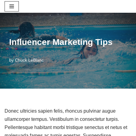
Skip
to
content
Influencer Marketing Tips
by
Chuck LeBlanc
Donec ultricies sapien felis, rhoncus pulvinar augue
ullamcorper tempus. Vestibulum in consectetur turpis.
Pellentesque habitant morbi tristique senectus et netus et
malesuada fames ac turpis egestas. Suspendisse