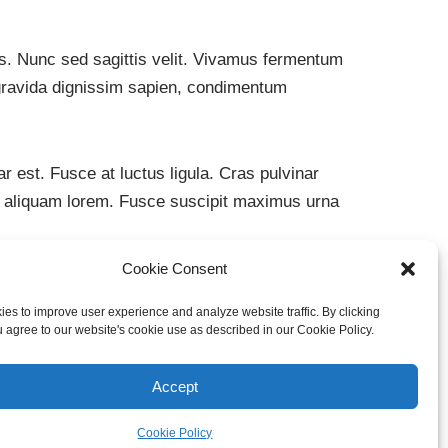
uris. Nunc sed sagittis velit. Vivamus fermentum
gravida dignissim sapien, condimentum
 est. Fusce at luctus ligula. Cras pulvinar
trum aliquam lorem. Fusce suscipit maximus urna
Cookie Consent
as ac velit ac tellus pharetra auctor ac quis
es to improve user experience and analyze website traffic. By clicking
 leo condimentum quis. Praesent sed felis
u agree to our website's cookie use as described in our Cookie Policy.
gue, tincidunt vel lobortis eget, sagittis
 odio. Quisque fermentum est non pharetra
Accept
t amet sapien vel egestas. Integer vel lacinia
Cookie Policy