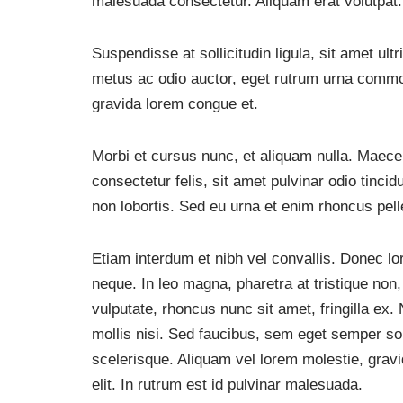
malesuada consectetur. Aliquam erat volutpat
Suspendisse at sollicitudin ligula, sit amet ul
metus ac odio auctor, eget rutrum urna comm
gravida lorem congue et.
Morbi et cursus nunc, et aliquam nulla. Maece
consectetur felis, sit amet pulvinar odio tinci
non lobortis. Sed eu urna et enim rhoncus pel
Etiam interdum et nibh vel convallis. Donec lore
neque. In leo magna, pharetra at tristique no
vulputate, rhoncus nunc sit amet, fringilla ex. 
mollis nisi. Sed faucibus, sem eget semper soll
scelerisque. Aliquam vel lorem molestie, gravi
elit. In rutrum est id pulvinar malesuada.