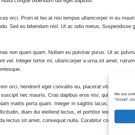
. Nulla congue bibendum dui eget dapibus.
trices orci. Proin et leo at nisi tempus ullamcorper in eu ma
odo. Sed eu bibendum nisl. Ut ac odio metus. Suspendisse 
nas non quam quam. Nullam eu pulvinar purus. Ut ac pulvinar
dunt vel. Integer tortor mi, ullamcorper a urna sit amet, ru
lentesque.
m orci, hendrerit eget convallis eu, placerat vitae tortor. Cr
We use cooki
n, suscipit nec mauris. Cras dapibus eros nisi, quis maximus
“Accept“, yo
Nam mattis porta quam. Integer in sagittis lacus. Nunc erat au
icitudin, diam dui eleifend lectus, et porttitor leo libero id
da lectus sit amet, consequat nulla. Curabitur consectetur si