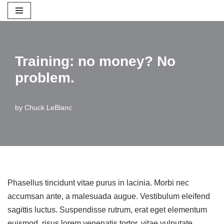
Skip
to
content
Training: no money? No
problem.
by
Chuck LeBlanc
Phasellus tincidunt vitae purus in lacinia. Morbi nec
accumsan ante, a malesuada augue. Vestibulum eleifend
sagittis luctus. Suspendisse rutrum, erat eget elementum
euismod, risus lorem venenatis tortor, vitae vulputate